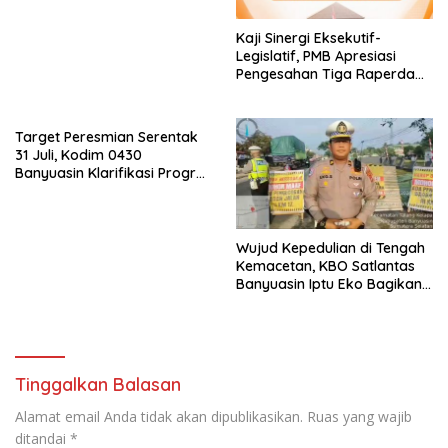
Kaji Sinergi Eksekutif-
Legislatif, PMB Apresiasi
Pengesahan Tiga Raperda
Strategis di Banyuasin
Target Peresmian Serentak
31 Juli, Kodim 0430
Banyuasin Klarifikasi Progres
Pembangunan KDMP
Wujud Kepedulian di Tengah
Kemacetan, KBO Satlantas
Banyuasin Iptu Eko Bagikan
Snack dan Minuman kepada
Pengguna Jalan
Tinggalkan Balasan
Alamat email Anda tidak akan dipublikasikan.
Ruas yang wajib
ditandai
*