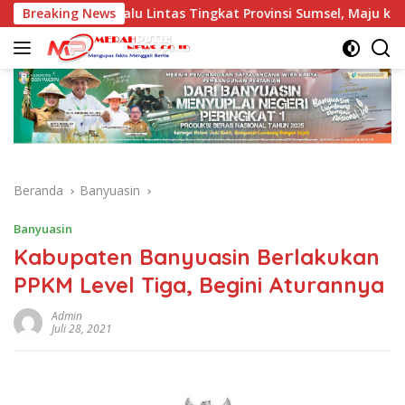
Langsung
atan Berlalu Lintas Tingkat Provinsi Sumsel, Maju ke Nasional
Breaking News
ke
konten
Beranda
Banyuasin
Banyuasin
Kabupaten Banyuasin Berlakukan
PPKM Level Tiga, Begini Aturannya
Admin
Juli 28, 2021