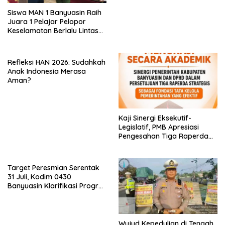
Siswa MAN 1 Banyuasin Raih
Juara 1 Pelajar Pelopor
Keselamatan Berlalu Lintas
Tingkat Provinsi Sumsel, Maju
ke Nasional
Refleksi HAN 2026: Sudahkah
Anak Indonesia Merasa
Aman?
Kaji Sinergi Eksekutif-
Legislatif, PMB Apresiasi
Pengesahan Tiga Raperda
Strategis di Banyuasin
Target Peresmian Serentak
31 Juli, Kodim 0430
Banyuasin Klarifikasi Progres
Pembangunan KDMP
Wujud Kepedulian di Tengah