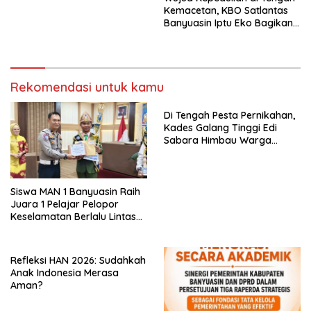
Kemacetan, KBO Satlantas
Banyuasin Iptu Eko Bagikan
Snack dan Minuman kepada
Pengguna Jalan
Rekomendasi untuk kamu
Di Tengah Pesta Pernikahan,
Kades Galang Tinggi Edi
Sabara Himbau Warga
Cegah Karhutla dan Perbarui
KK Berkode
Siswa MAN 1 Banyuasin Raih
Juara 1 Pelajar Pelopor
Keselamatan Berlalu Lintas
Tingkat Provinsi Sumsel, Maju
ke Nasional
Refleksi HAN 2026: Sudahkah
Anak Indonesia Merasa
Aman?