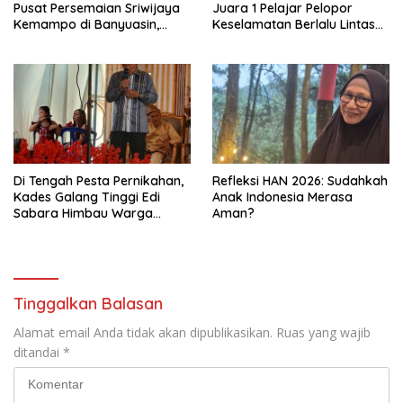
Pusat Persemaian Sriwijaya
Juara 1 Pelajar Pelopor
Kemampo di Banyuasin,
Keselamatan Berlalu Lintas
Kapasitas 10 Juta Bibit per
Tingkat Provinsi Sumsel, Maju
Tahun
ke Nasional
Di Tengah Pesta Pernikahan,
Refleksi HAN 2026: Sudahkah
Kades Galang Tinggi Edi
Anak Indonesia Merasa
Sabara Himbau Warga
Aman?
Cegah Karhutla dan Perbarui
KK Berkode
Tinggalkan Balasan
Alamat email Anda tidak akan dipublikasikan.
Ruas yang wajib
ditandai
*