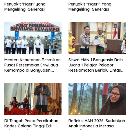
Penyakit ‘Ngeri’ yang
Penyakit “Ngeri” Yang
Mengelilingi Generasi
Mengelilingi Generasi
Menteri Kehutanan Resmikan
Siswa MAN 1 Banyuasin Raih
Pusat Persemaian Sriwijaya
Juara 1 Pelajar Pelopor
Kemampo di Banyuasin,
Keselamatan Berlalu Lintas
Kapasitas 10 Juta Bibit per
Tingkat Provinsi Sumsel, Maju
Tahun
ke Nasional
Di Tengah Pesta Pernikahan,
Refleksi HAN 2026: Sudahkah
Kades Galang Tinggi Edi
Anak Indonesia Merasa