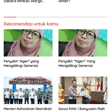
Sabara Himbau Warga
Aman?
Cegah Karhutla dan Perbarui
KK Berkode
Rekomendasi untuk kamu
Penyakit ‘Ngeri’ yang
Penyakit “Ngeri” Yang
Mengelilingi Generasi
Mengelilingi Generasi
Menteri Kehutanan Resmikan
Siswa MAN 1 Banyuasin Raih