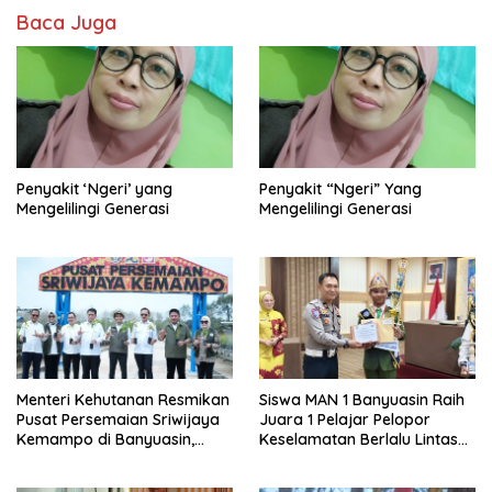
Baca Juga
Penyakit ‘Ngeri’ yang
Penyakit “Ngeri” Yang
Mengelilingi Generasi
Mengelilingi Generasi
Menteri Kehutanan Resmikan
Siswa MAN 1 Banyuasin Raih
Pusat Persemaian Sriwijaya
Juara 1 Pelajar Pelopor
Kemampo di Banyuasin,
Keselamatan Berlalu Lintas
Kapasitas 10 Juta Bibit per
Tingkat Provinsi Sumsel, Maju
Tahun
ke Nasional