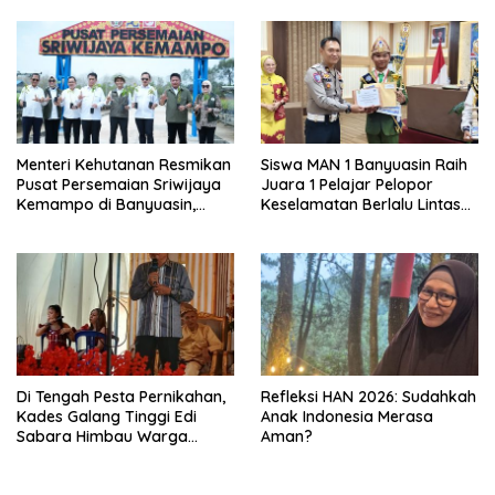
Menteri Kehutanan Resmikan
Siswa MAN 1 Banyuasin Raih
Pusat Persemaian Sriwijaya
Juara 1 Pelajar Pelopor
Kemampo di Banyuasin,
Keselamatan Berlalu Lintas
Kapasitas 10 Juta Bibit per
Tingkat Provinsi Sumsel, Maju
Tahun
ke Nasional
Di Tengah Pesta Pernikahan,
Refleksi HAN 2026: Sudahkah
Kades Galang Tinggi Edi
Anak Indonesia Merasa
Sabara Himbau Warga
Aman?
Cegah Karhutla dan Perbarui
KK Berkode