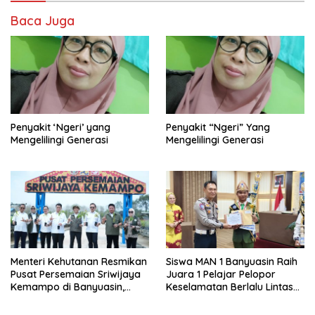
Baca Juga
Penyakit ‘Ngeri’ yang
Penyakit “Ngeri” Yang
Mengelilingi Generasi
Mengelilingi Generasi
Menteri Kehutanan Resmikan
Siswa MAN 1 Banyuasin Raih
Pusat Persemaian Sriwijaya
Juara 1 Pelajar Pelopor
Kemampo di Banyuasin,
Keselamatan Berlalu Lintas
Kapasitas 10 Juta Bibit per
Tingkat Provinsi Sumsel, Maju
Tahun
ke Nasional