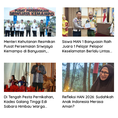
Menteri Kehutanan Resmikan
Siswa MAN 1 Banyuasin Raih
Pusat Persemaian Sriwijaya
Juara 1 Pelajar Pelopor
Kemampo di Banyuasin,
Keselamatan Berlalu Lintas
Kapasitas 10 Juta Bibit per
Tingkat Provinsi Sumsel, Maju
Tahun
ke Nasional
Di Tengah Pesta Pernikahan,
Refleksi HAN 2026: Sudahkah
Kades Galang Tinggi Edi
Anak Indonesia Merasa
Sabara Himbau Warga
Aman?
Cegah Karhutla dan Perbarui
KK Berkode