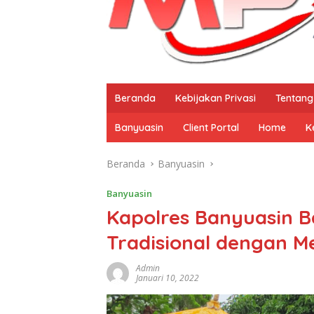
Beranda
Kebijakan Privasi
Tentang
Banyuasin
Client Portal
Home
K
Beranda
Banyuasin
Banyuasin
Kapolres Banyuasin B
Tradisional dengan M
Admin
Januari 10, 2022