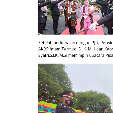
Setelah perkenalan dengan PJU, Perwir
AKBP Imam Tarmudi,S.I.K.,M.H dan Ka
Syafi’i,S.I.K.,M.Si memimpin upacara P