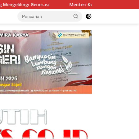
Menteri Kehutanan Resmikan Pusat Persemaian Sriwijaya Kem