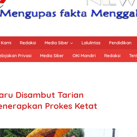
 Kami
Redaksi
Media Siber
Lalulintas
Pendidikan
ebijakan Privasi
Media Siber
OKI Mandiri
Redaksi
Ten
aru Disambut Tarian
enerapkan Prokes Ketat